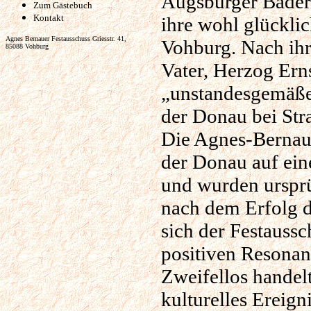
Augsburger Baders
Zum Gästebuch
Kontakt
ihre wohl glücklic
Agnes Bernauer Festausschuss Griesstr. 41,
Vohburg. Nach ihr
85088 Vohburg
Vater, Herzog Ern
„unstandesgemäße 
der Donau bei Stra
Die Agnes-Bernauer
der Donau auf ein
und wurden ursprün
nach dem Erfolg d
sich der Festauss
positiven Resonan
Zweifellos handel
kulturelles Ereign