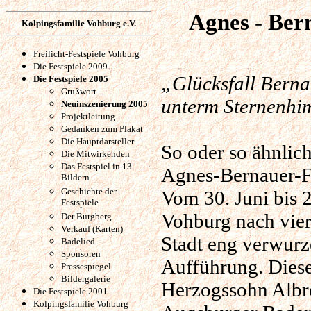
Agnes - Bern
Kolpingsfamilie Vohburg e.V.
Freilicht-Festspiele Vohburg
Die Festspiele 2009
„Glücksfall Berna
Die Festspiele 2005
Grußwort
unterm Sternenhi
Neuinszenierung 2005
Projektleitung
Gedanken zum Plakat
Die Hauptdarsteller
So oder so ähnlic
Die Mitwirkenden
Das Festspiel in 13
Agnes-Bernauer-F
Bildern
Geschichte der
Vom 30. Juni bis 2
Festspiele
Vohburg nach vier
Der Burgberg
Verkauf (Karten)
Stadt eng verwurz
Badelied
Sponsoren
Aufführung. Diese
Pressespiegel
Bildergalerie
Herzogssohn Albre
Die Festspiele 2001
Kolpingsfamilie Vohburg